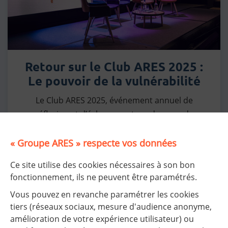
Retour sur le Club ARES 2025 :
Le pouvoir de la vulnérabilité
Le Club ARES 2025, événement annuel de
réflexion et d’échange autour des grands
enjeux sociétaux, s’est tenu le mardi 10...
« Groupe ARES » respecte vos données
En savoir plus
Ce site utilise des cookies nécessaires à son bon
fonctionnement, ils ne peuvent être paramétrés.
Vous pouvez en revanche paramétrer les cookies
Pagination
1
2
3
4
5
6
tiers (réseaux sociaux, mesure d'audience anonyme,
suivant
amélioration de votre expérience utilisateur) ou