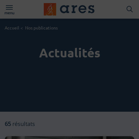
Logo du Groups A
menu
Page d'accueil du site
Accueil
<
Nos publications
Actualités
65
résultats