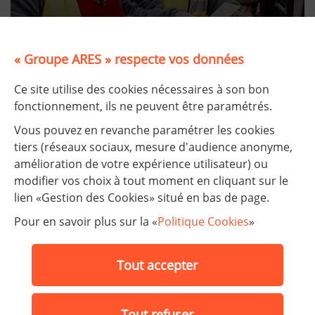
« Groupe ARES » respecte vos données
Nos publications
Ce site utilise des cookies nécessaires à son bon
fonctionnement, ils ne peuvent être paramétrés.
Vous pouvez en revanche paramétrer les cookies
tiers (réseaux sociaux, mesure d'audience anonyme,
amélioration de votre expérience utilisateur) ou
modifier vos choix à tout moment en cliquant sur le
lien «Gestion des Cookies» situé en bas de page.
Nos établissements
Pour en savoir plus sur la «
Politique Cookies
»
FAQ
Tout accepter
Facebook
LinkedIn
LinkedIn
Tout refuser