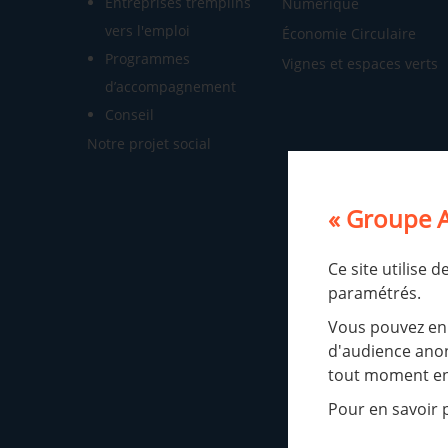
Entreprises tremplins
Numérique
vers l'emploi
Économie Circulaire
Programmes
Vignes et espaces verts
d’accompagnement
Conseil
Notre projet social
« Groupe A
Ce site utilise 
paramétrés.
Vous pouvez en 
d'audience anon
tout moment en 
Pour en savoir p