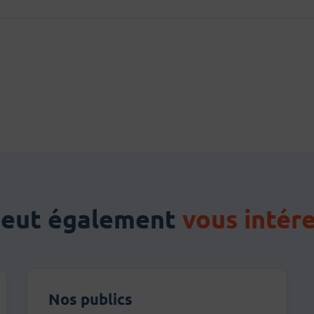
ter
r e-mail
peut également
vous intér
Nos publics