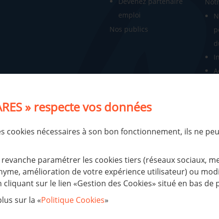
Devenez partenaire
Notr
emploi
N
Nos publics
p
d
I
A
R
N
RES » respecte vos données
N
Notr
des cookies nécessaires à son bon fonctionnement, ils ne pe
d'ad
Nos 
revanche paramétrer les cookies tiers (réseaux sociaux, m
R
yme, amélioration de votre expérience utilisateur) ou modif
cliquant sur le lien «Gestion des Cookies» situé en bas de 
A
M
lus sur la «
Politique Cookies
»