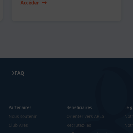
Accéder
FAQ
Partenaires
Bénéficiaires
Le 
Nous soutenir
Orienter vers ARES
Notr
Club Ares
Recrutez-les
Notr