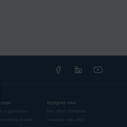
Facebook
LinkedIn
LinkedIn
groupe
Rejoignez-nous
e organisation
Nos offres d'emplois
e histoire et ADN
Travailler chez ARES