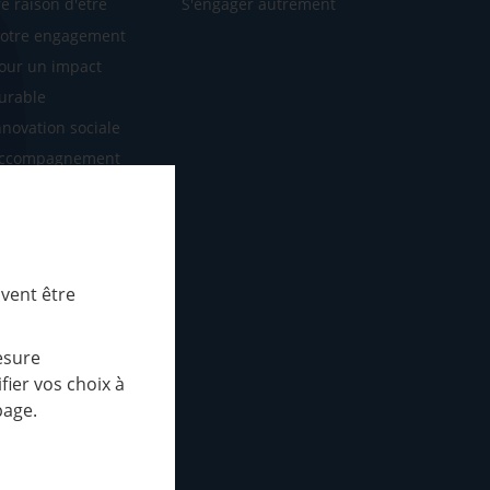
e raison d'être
S'engager autrement
otre engagement
our un impact
urable
nnovation sociale
ccompagnement
SE
otre mission
os défis 2030
e conseil
uvent être
ministration
publications
esure
apports d'activités
ier vos choix à
page.
ctualités
édiathèque