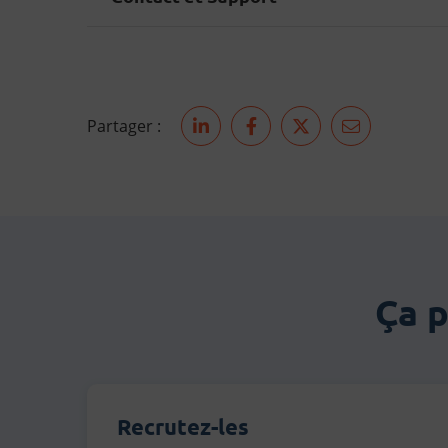
Partager :
Partager sur LinkedIn
Partager sur Facebook
Partager sur Twit
Partager pa
Ça 
Recrutez-les