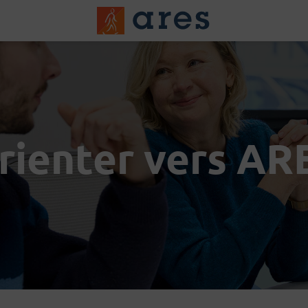
Logo du Groups A
rienter vers AR