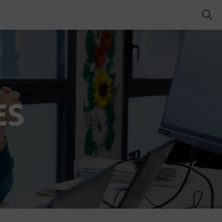
RES
ES