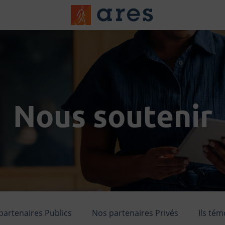
Logo du Groups A
Nous soutenir
partenaires Publics
Nos partenaires Privés
Ils té