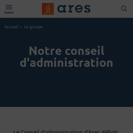
Logo du Groups A
menu
Page d'accueil du site
Accueil
<
Le groupe
Notre conseil
d'administration
Le Conseil d’administration d’Ares définit