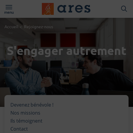
Logo du Groups A
menu
Page d'accueil du site
Accueil
<
Rejoignez-nous
S'engager autrement
Devenez bénévole !
Nos missions
Ils témoignent
Contact