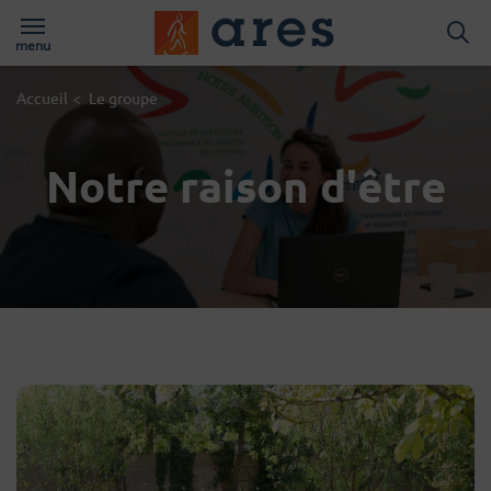
Logo du Groups A
menu
Page d'accueil du site
Accueil
<
Le groupe
Notre raison d'être