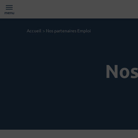
menu
Page d'accueil du site
Accueil
>
Nos partenaires Emploi
Nos