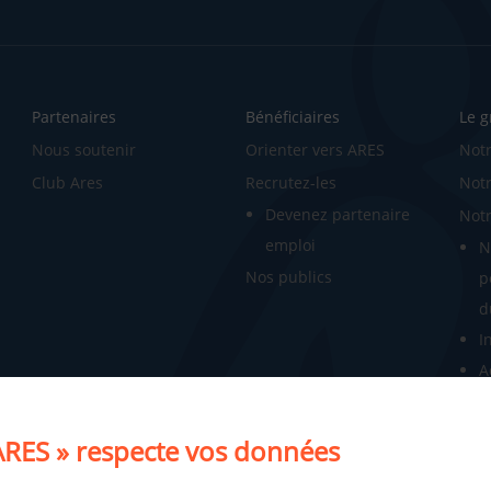
Partenaires
Bénéficiaires
Le 
Nous soutenir
Orienter vers ARES
Notr
Club Ares
Recrutez-les
Notr
Devenez partenaire
Notr
emploi
N
Nos publics
p
d
I
A
R
N
RES » respecte vos données
N