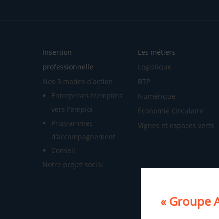
Insertion
Les métiers
professionnelle
Logistique
Nos 3 modes d'action
BTP
Entreprises tremplins
Numérique
vers l'emploi
Économie Circulaire
Programmes
Vignes et espaces verts
d’accompagnement
Conseil
Notre projet social
« Groupe A