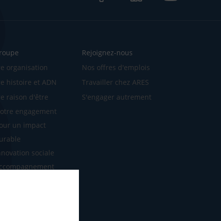
Facebook
LinkedIn
LinkedIn
groupe
Rejoignez-nous
e organisation
Nos offres d'emplois
e histoire et ADN
Travailler chez ARES
e raison d'être
S'engager autrement
otre engagement
our un impact
urable
nnovation sociale
ccompagnement
SE
otre mission
os défis 2030