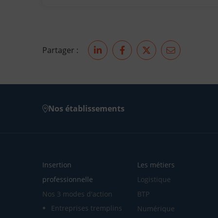
Partager :
Partager sur LinkedIn
Partager sur Facebook
Partager sur Twit
Partager pa
Nos établissements
Insertion
Les métiers
professionnelle
Logistique
Nos 3 modes d'action
BTP
Entreprises tremplins
Numérique