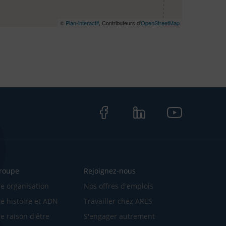
©
Plan-interactif
, Contributeurs d'
OpenStreetMap
Facebook
LinkedIn
LinkedIn
groupe
Rejoignez-nous
e organisation
Nos offres d'emplois
e histoire et ADN
Travailler chez ARES
e raison d'être
S'engager autrement