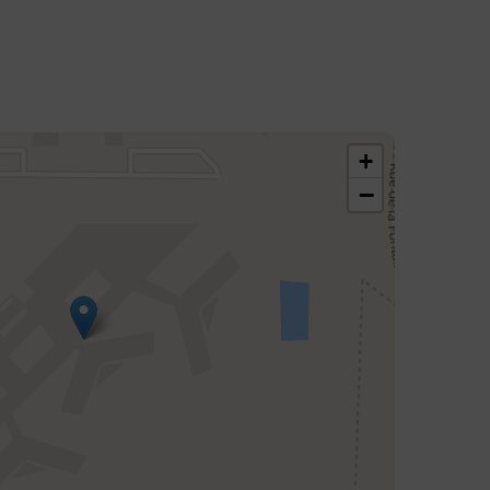
713586
+
−