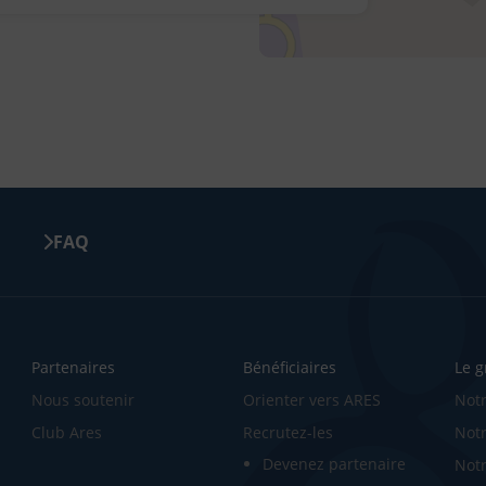
ter
r e-mail
FAQ
Partenaires
Bénéficiaires
Le 
Nous soutenir
Orienter vers ARES
Notr
Club Ares
Recrutez-les
Notr
Devenez partenaire
Notr