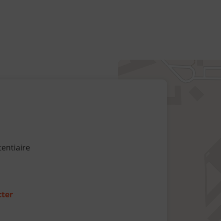
48.961819285730115,2.8654393957
entiaire
ter