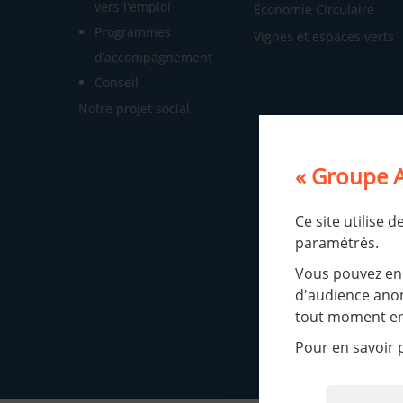
vers l'emploi
Économie Circulaire
Programmes
Vignes et espaces verts
d’accompagnement
Conseil
Notre projet social
« Groupe A
Ce site utilise 
paramétrés.
Vous pouvez en 
d'audience anon
tout moment en 
Pour en savoir p