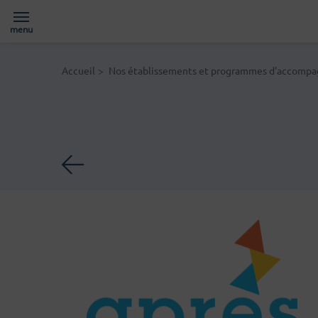
menu
Page d'accueil du site
Accueil
>
Nos établissements et programmes d'accomp
Retour à la liste des