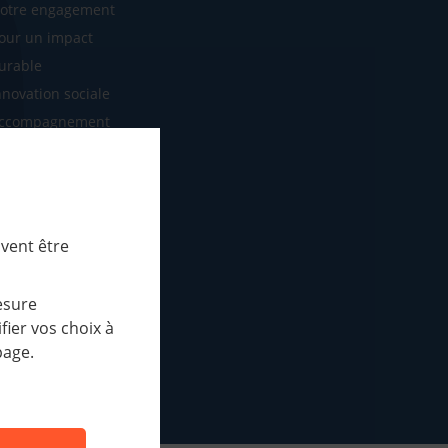
otre engagement
our un impact
urable
nnovation sociale
ccompagnement
SE
otre mission
os défis 2030
e conseil
uvent être
ministration
publications
esure
apports d'activités
ier vos choix à
page.
ctualités
édiathèque