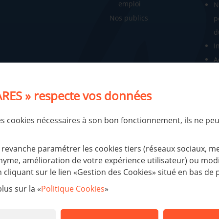
emploi
N
Nos publics
p
d
I
A
R
N
RES » respecte vos données
N
Notr
des cookies nécessaires à son bon fonctionnement, ils ne pe
d'ad
Nos 
revanche paramétrer les cookies tiers (réseaux sociaux, m
R
yme, amélioration de votre expérience utilisateur) ou modif
cliquant sur le lien «Gestion des Cookies» situé en bas de 
A
M
lus sur la «
Politique Cookies
»