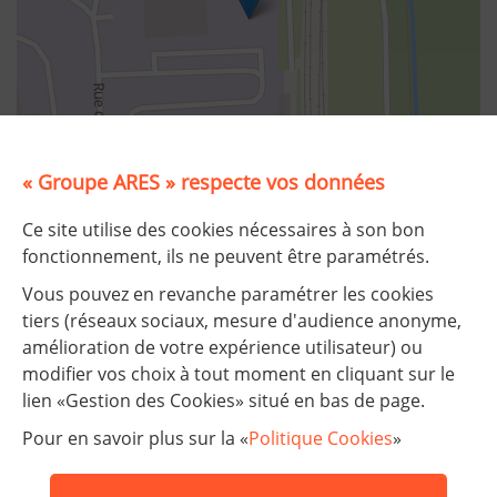
« Groupe ARES » respecte vos données
©
Plan-interactif
, Contributeurs d'
OpenStreetMap
Ce site utilise des cookies nécessaires à son bon
fonctionnement, ils ne peuvent être paramétrés.
Partager :
Vous pouvez en revanche paramétrer les cookies
Partager sur LinkedIn
Partager sur Facebook
Partager sur Twitter
Partager par e-mail
tiers (réseaux sociaux, mesure d'audience anonyme,
amélioration de votre expérience utilisateur) ou
modifier vos choix à tout moment en cliquant sur le
lien «Gestion des Cookies» situé en bas de page.
Nos établissements
Pour en savoir plus sur la «
Politique Cookies
»
FAQ