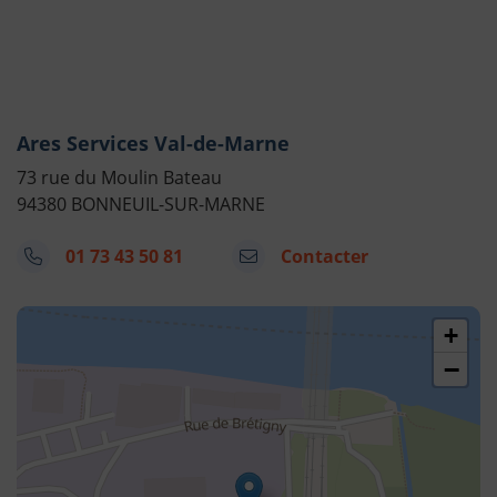
Ares Services Val-de-Marne
73 rue du Moulin Bateau
94380 BONNEUIL-SUR-MARNE
01 73 43 50 81
Contacter
48.78304438297254,2.506449768776478
+
−