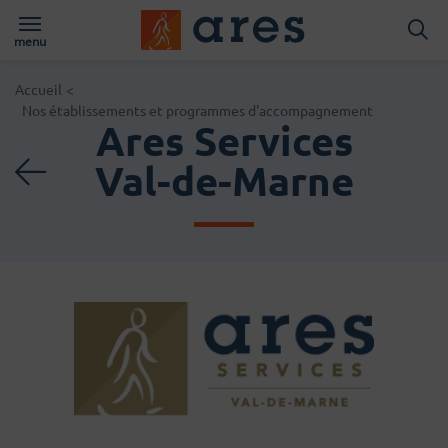
Logo du Groups A
menu
Page d'accueil du site
Accueil
<
Nos établissements et programmes d'accompagnement
Ares Services
Retour à la liste des act
Val-de-Marne