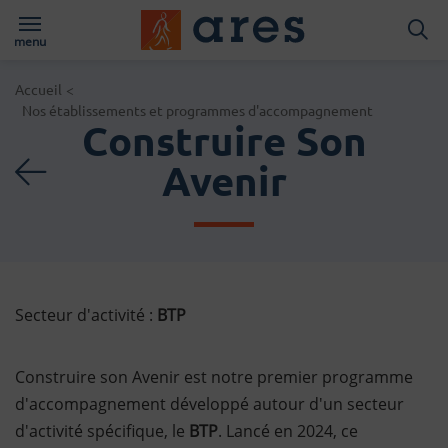
Logo du Groups A
menu
Page d'accueil du site
Accueil
<
Nos établissements et programmes d'accompagnement
Construire Son
Retour à la liste des act
Avenir
Secteur d'activité :
BTP
Construire son Avenir est notre premier programme
d'accompagnement développé autour d'un secteur
d'activité spécifique, le
BTP
. Lancé en 2024, ce