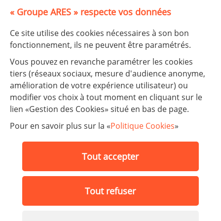
« Groupe ARES » respecte vos données
©
Plan-interactif
, Contributeurs d'
OpenStreetMap
Ce site utilise des cookies nécessaires à son bon
fonctionnement, ils ne peuvent être paramétrés.
Partager :
Vous pouvez en revanche paramétrer les cookies
Partager sur LinkedIn
Partager sur Facebook
Partager sur Twitter
Partager par e-mail
tiers (réseaux sociaux, mesure d'audience anonyme,
amélioration de votre expérience utilisateur) ou
modifier vos choix à tout moment en cliquant sur le
lien «Gestion des Cookies» situé en bas de page.
Nos établissements
Pour en savoir plus sur la «
Politique Cookies
»
FAQ
Tout accepter
Facebook
LinkedIn
LinkedIn
Tout refuser
Mentions légales |
Protection des données |
Gestion des Cookies |
Accessibilité |
ARTIFICA