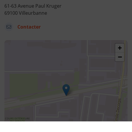
61-63 Avenue Paul Kruger
69100 Villeurbanne
Contacter
45.75663639544791,4.897754281381641
+
−