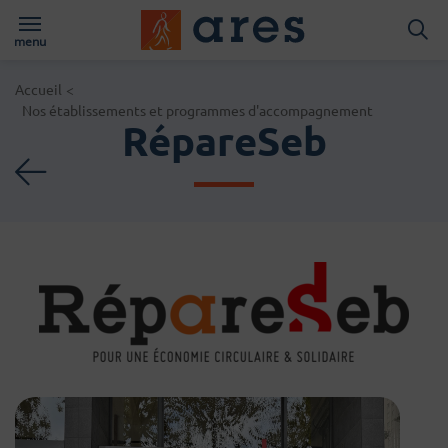
Logo du Groups A
menu
Page d'accueil du site
Accueil
<
Nos établissements et programmes d'accompagnement
RépareSeb
Retour à la liste des act