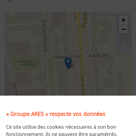
48.89678664598424,2.3587329552870293
+
−
« Groupe ARES » respecte vos données
©
Plan-interactif
, Contributeurs d'
OpenStreetMap
Ce site utilise des cookies nécessaires à son bon
fonctionnement, ils ne peuvent être paramétrés.