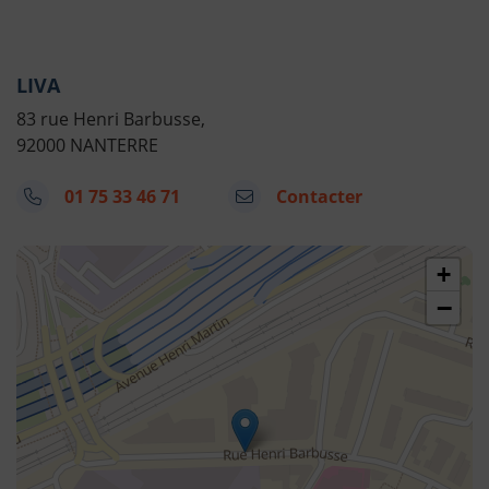
LIVA
83 rue Henri Barbusse,
92000 NANTERRE
01 75 33 46 71
Contacter
48.892258628690456,2.1885453822746994
+
−