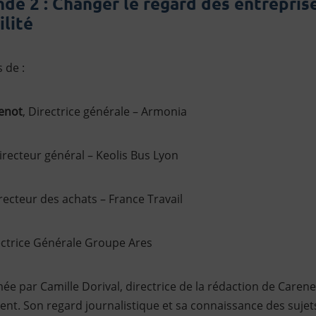
nde 2 : Changer le regard des entreprise
ilité
 de :
enot
, Directrice générale – Armonia
Directeur général – Keolis Bus Lyon
irecteur des achats – France Travail
ectrice Générale Groupe Ares
ée par Camille Dorival, directrice de la rédaction de Caren
ent. Son regard journalistique et sa connaissance des suje