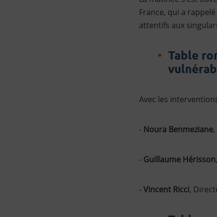
France, qui a rappelé
attentifs aux singula
Table ro
vulnérab
Avec les interventions
-
Noura Benmeziane
,
-
Guillaume Hérisson
-
Vincent Ricci
, Direc