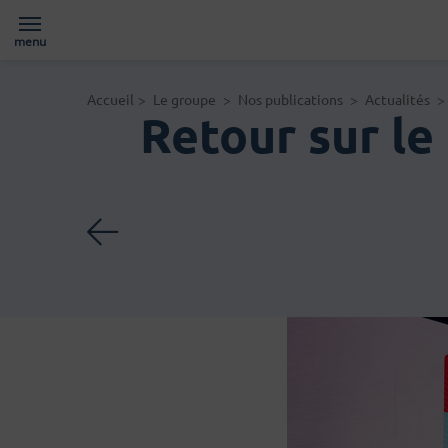
menu
Page d'accueil du site
Accueil
>
Le groupe
>
Nos publications
>
Actualités
>
Retour sur le
Retour à la liste des