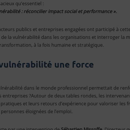
cieux qu’essentiel :
nérabilité : réconcilier impact social et performance ».
 acteurs publics et entreprises engagées ont participé à ce
 de la vulnérabilité dans les organisations et interroger la 
transformation, à la fois humaine et stratégique.
 vulnérabilité une force
vulnérabilité dans le monde professionnel permettait de renfo
 entreprises ?Autour de deux tables rondes, les intervenan
 pratiques et leurs retours d’expérience pour valoriser les f
 personnes éloignées de l’emploi.
erte par une intervention de
Sébastien Missoffe
, Directeur 