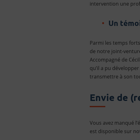
intervention une prof
Un témoi
Parmi les temps forts
de notre joint-ventur
Accompagné de Cécile
qu’il a pu développer
transmettre à son tour
Envie de (r
Vous avez manqué l’é
est disponible sur n