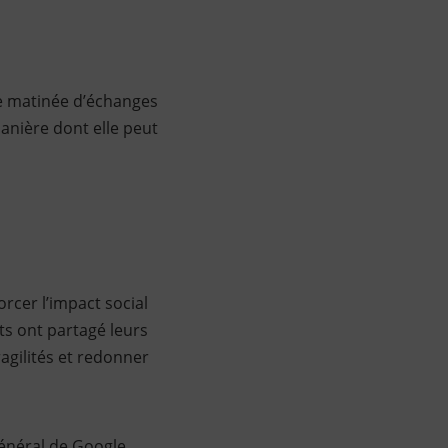
tte matinée d’échanges
manière dont elle peut
rcer l’impact social
ts ont partagé leurs
ragilités et redonner
général de Google