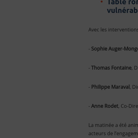
Table ro
vulnérab
Avec les interventions
-
Sophie Auger-Mong
-
Thomas Fontaine
, 
-
Philippe Maraval
, D
-
Anne Rodet
, Co-Dir
La matinée a été anim
acteurs de l’engagem