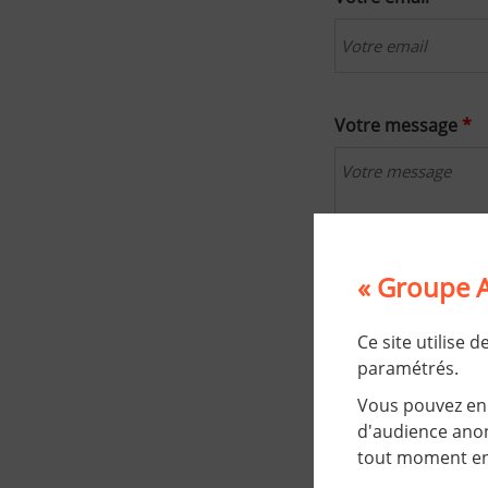
Votre message
*
« Groupe A
Validation
*
Ce site utilise 
À des fins de sécur
paramétrés.
Vous pouvez en 
d'audience anon
tout moment en 