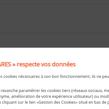
RES » respecte vos données
des cookies nécessaires à son bon fonctionnement, ils ne pe
ité, veuillez sélectionner les
3 premiers caractères
et les
3 
de la série.
revanche paramétrer les cookies tiers (réseaux sociaux, m
F
H
A
X
8
L
Q
6
yme, amélioration de votre expérience utilisateur) ou modif
cliquant sur le lien «Gestion des Cookies» situé en bas de 