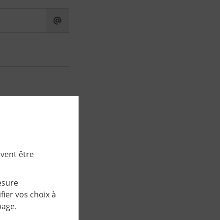
uvent être
derniers caractères
esure
ier vos choix à
page.