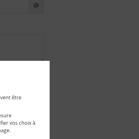
e la série.
uvent être
esure
ier vos choix à
page.