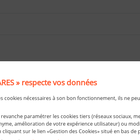
RES » respecte vos données
 de sécurité, veuillez sélectionner les
4 premiers caractères
d
des cookies nécessaires à son bon fonctionnement, ils ne pe
A
Z
E
5
D
J
R
G
revanche paramétrer les cookies tiers (réseaux sociaux, m
yme, amélioration de votre expérience utilisateur) ou modif
cliquant sur le lien «Gestion des Cookies» situé en bas de 