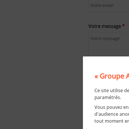
Votre message
*
Validation
*
« Groupe A
À des fins
Ce site utilise 
paramétrés.
Vous pouvez en 
d'audience anon
tout moment en 